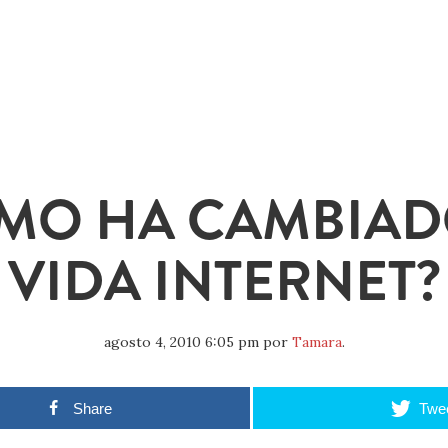
MO HA CAMBIAD
VIDA INTERNET?
agosto 4, 2010 6:05 pm
por
Tamara
.
Share
Twe