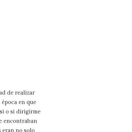
d de realizar
a época en que
si o si dirigirme
se encontraban
s eran no solo