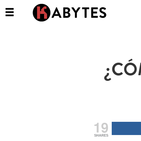
¿CÓ
19
SHARES