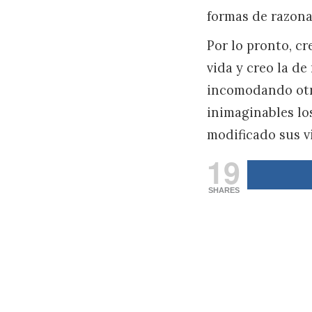
formas de razona
Por lo pronto, c
vida y creo la d
incomodando otra
inimaginables lo
modificado sus v
19
SHARES