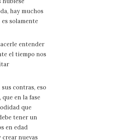
s hubiese
ida, hay muchos
e es solamente
hacerle entender
nte el tiempo nos
itar
á sus contras, eso
 que en la fase
modidad que
 debe tener un
os en edad
y crear nuevas