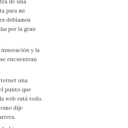
etra de una
ta para mi
tes debíamos
das
por la gran
 innovación y la
e se encuentran
nternet una
 el punto que
la web está todo.
como dije
arrera.