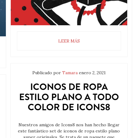
LEER MÁS
Publicado por
Tamara
enero 2, 2021
ICONOS DE ROPA
ESTILO PLANO A TODO
COLOR DE ICONS8
Nuestros amigos de Icons8 nos han hecho llegar
este fantástico set de iconos de ropa estilo plano
super originales. Se trata de un paquete que