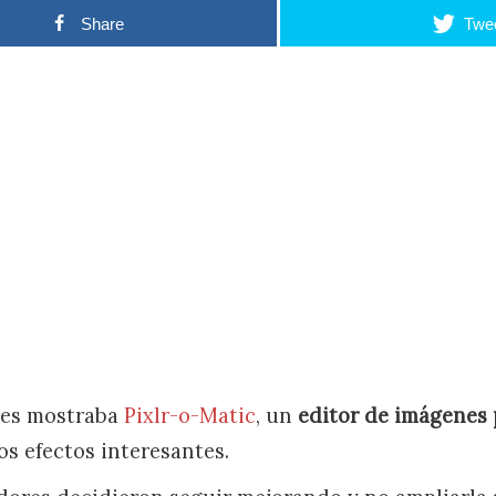
Share
Twe
les mostraba
Pixlr-o-Matic
, un
editor de imágenes 
os efectos interesantes.