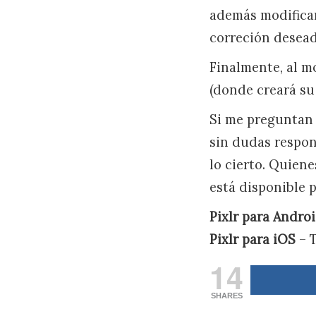
además modificar 
correción desead
Finalmente, al m
(donde creará su
Si me preguntan 
sin dudas respon
lo cierto. Quien
está disponible 
Pixlr para Andro
Pixlr para iOS
– 
14
SHARES