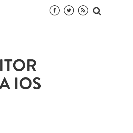
DITOR
A IOS