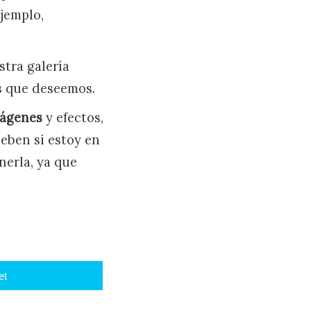
ejemplo,
tra galería
es que deseemos.
mágenes
y efectos,
eben si estoy en
nerla, ya que
et