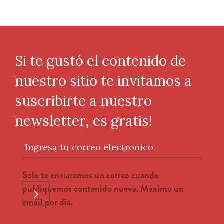
Si te gustó el contenido de
nuestro sitio te invitamos a
suscribirte a nuestro
newsletter, es gratis!
Ingresa tu correo electronico
Solo te enviaremos un correo cuando
publiquemos contenido nuevo. Máximo un
›
email por día.