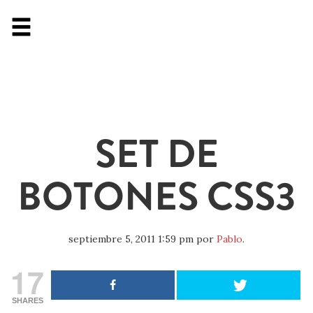
SET DE
BOTONES CSS3
septiembre 5, 2011 1:59 pm
por
Pablo
.
17
SHARES