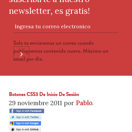
newsletter, es gratis!
Ingresa tu correo electronico
Solo te enviaremos un correo cuando
publiquemos contenido nuevo. Máximo un
›
email por día.
Botones CSS3 De Inicio De Sesión
29 noviembre 2011
por
Pablo
.