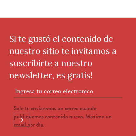
Si te gustó el contenido de
nuestro sitio te invitamos a
suscribirte a nuestro
newsletter, es gratis!
Ingresa tu correo electronico
Solo te enviaremos un correo cuando
publiquemos contenido nuevo. Máximo un
›
email por día.