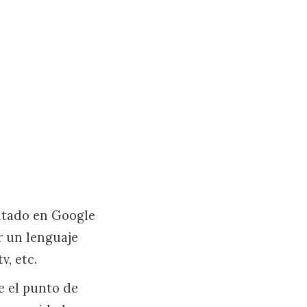
entado en Google
r un lenguaje
v, etc.
e el punto de