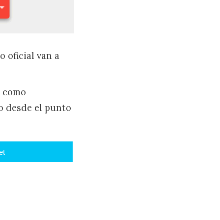
 oficial van a
n como
to desde el punto
et