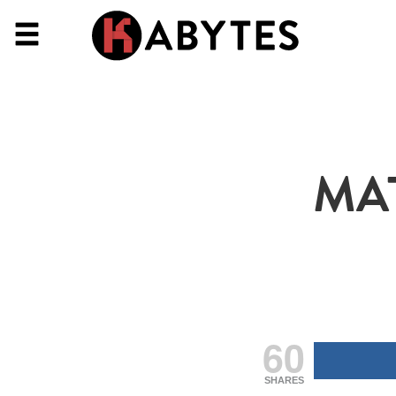
MA
60
SHARES