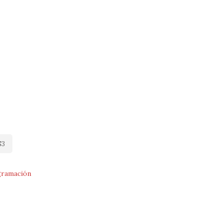
S3
ramación