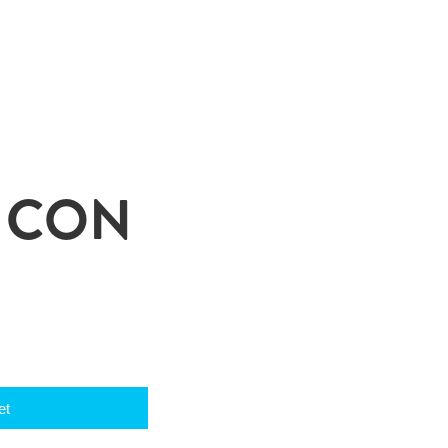
O CON
et