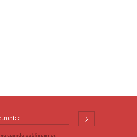
›
ctronico
rreo cuando publiquemos