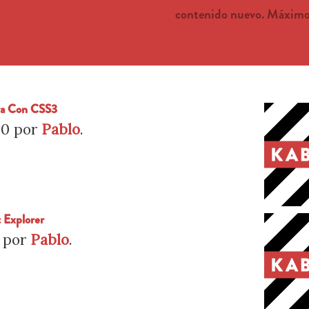
contenido nuevo. Máximo 
bra Con CSS3
10
por
Pablo
.
 Explorer
por
Pablo
.