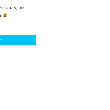
ersonas, no
en
et