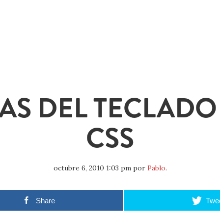
AS DEL TECLAD
CSS
octubre 6, 2010 1:03 pm
por
Pablo
.
Share
Twe