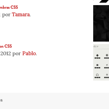
ombras CSS
1
por
Tamara
.
Con CSS
 2012
por
Pablo
.
os