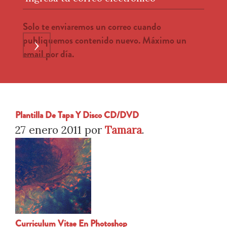
Solo te enviaremos un correo cuando
publiquemos contenido nuevo. Máximo un
›
email por día.
Plantilla De Tapa Y Disco CD/DVD
27 enero 2011
por
Tamara
.
Curriculum Vitae En Photoshop