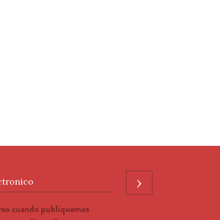
›
ctronico
rreo cuando publiquemos