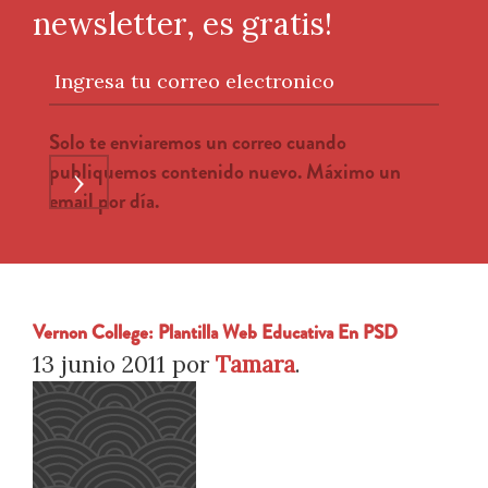
newsletter, es gratis!
Ingresa tu correo electronico
Solo te enviaremos un correo cuando
publiquemos contenido nuevo. Máximo un
›
email por día.
Vernon College: Plantilla Web Educativa En PSD
13 junio 2011
por
Tamara
.