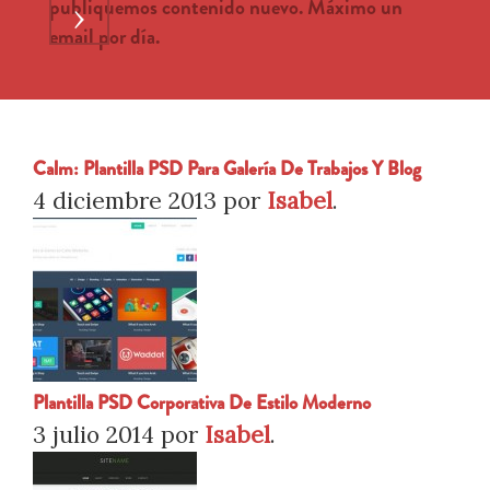
publiquemos contenido nuevo. Máximo un
›
email por día.
Calm: Plantilla PSD Para Galería De Trabajos Y Blog
4 diciembre 2013
por
Isabel
.
Plantilla PSD Corporativa De Estilo Moderno
3 julio 2014
por
Isabel
.