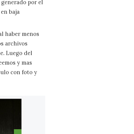
 generado por el
 en baja
 al haber menos
os archivos
te. Luego del
seemos y mas
culo con foto y