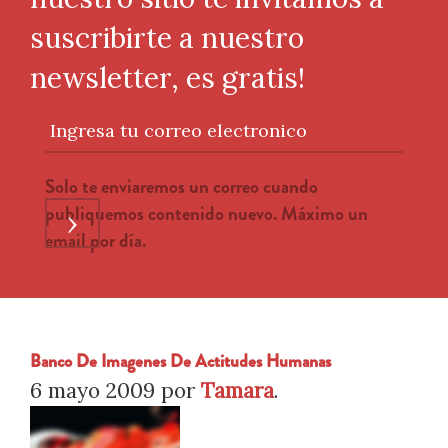
suscribirte a nuestro
newsletter, es gratis!
Ingresa tu correo electronico
Solo te enviaremos un correo cuando
publiquemos contenido nuevo. Máximo un
›
email por día.
Banco De Imagenes De Actitudes Humanas
6 mayo 2009
por
Tamara
.