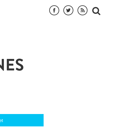
NES
et