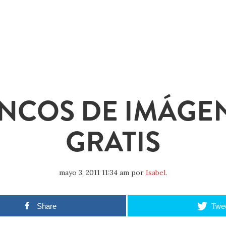
NCOS DE IMÁGE
GRATIS
mayo 3, 2011 11:34 am
por
Isabel
.
Share
Twe