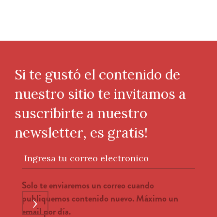
Si te gustó el contenido de
nuestro sitio te invitamos a
suscribirte a nuestro
newsletter, es gratis!
Ingresa tu correo electronico
Solo te enviaremos un correo cuando
publiquemos contenido nuevo. Máximo un
›
email por día.