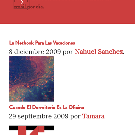
›
email por día.
La Netbook Para Las Vacaciones
8 diciembre 2009
por
Nahuel Sanchez
.
Cuando El Dormitorio Es La Oficina
29 septiembre 2009
por
Tamara
.