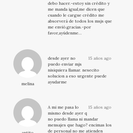
debo hacer.-estoy sin crédito y
me manda igual,me dicen que
cuando le cargue crédito me
absorverá de todos los msjs que
me envió.gracias.-por
favor,ayúdenme…
desde ayer no
15 años ago
puedo enviar mjs
nisiquiera llamar. nesecito
solucion a eso urgente puede
ayudarme
melina
A mi me pasa lo
15 años ago
mismo desde ayer q
no puedo llama ni mandar
mensajes que hago? encimas los
de personal no me atienden
antito