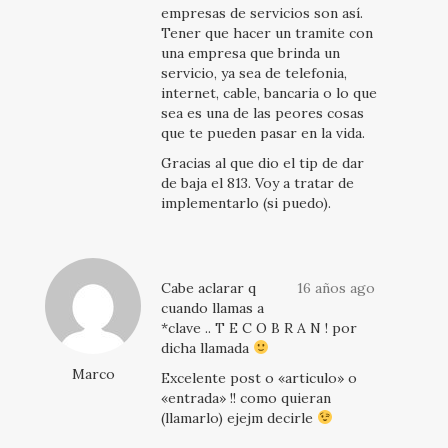
empresas de servicios son así.
Tener que hacer un tramite con
una empresa que brinda un
servicio, ya sea de telefonia,
internet, cable, bancaria o lo que
sea es una de las peores cosas
que te pueden pasar en la vida.
Gracias al que dio el tip de dar
de baja el 813. Voy a tratar de
implementarlo (si puedo).
Cabe aclarar q
16 años ago
cuando llamas a
*clave .. T E C O B R A N ! por
dicha llamada
Marco
Excelente post o «articulo» o
«entrada» !! como quieran
(llamarlo) ejejm decirle