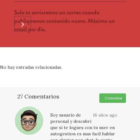
Solo te enviaremos un correo cuando
publiquemos contenido nuevo. Máximo un
›
email por día.
No hay entradas relacionadas.
27 Comentarios
Comentar
Soy usuario de
16 años ago
personal y descubri
que si te logues con tu user en
autogestion es mas facil hablar