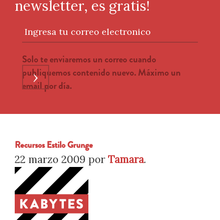
newsletter, es gratis!
Ingresa tu correo electronico
Solo te enviaremos un correo cuando
publiquemos contenido nuevo. Máximo un
›
email por día.
Recursos Estilo Grunge
22 marzo 2009
por
Tamara
.