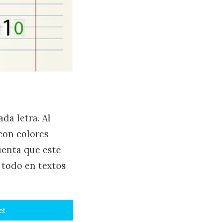
da letra. Al
con colores
uenta que este
e todo en textos
et