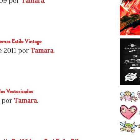
009
por
Tamara
.
emas Estilo Vintage
e 2011
por
Tamara
.
os Vectorizados
por
Tamara
.