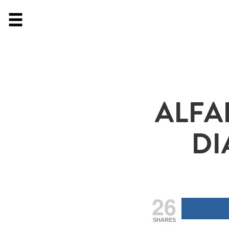
ALFA
DI
26
SHARES