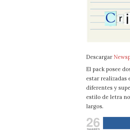
Descargar
Newsp
El pack posee dos
estar realizadas
diferentes y sup
estilo de letra n
largos.
26
SHARES