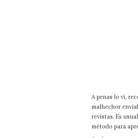
A penas lo vi, re
malhechor enviab
revistas. Es usua
método para apren