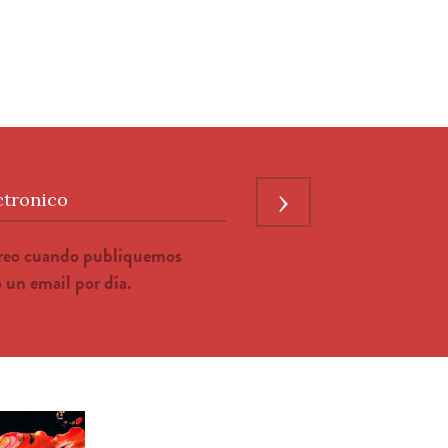
›
ctronico
rreo cuando publiquemos
un email por día.