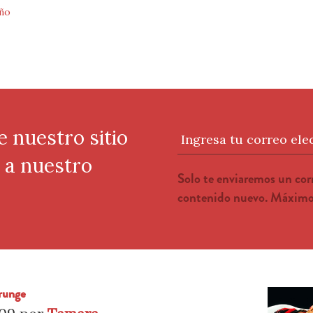
ño
e nuestro sitio
Ingresa tu correo ele
e a nuestro
Solo te enviaremos un co
contenido nuevo. Máximo 
Grunge