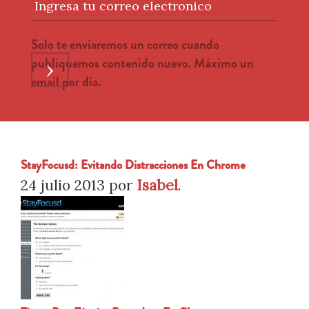
Ingresa tu correo electronico
Solo te enviaremos un correo cuando
publiquemos contenido nuevo. Máximo un
›
email por día.
StayFocusd: Evitando Distracciones En Chrome
24 julio 2013
por
Isabel
.