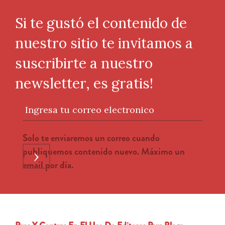
Si te gustó el contenido de
nuestro sitio te invitamos a
suscribirte a nuestro
newsletter, es gratis!
Ingresa tu correo electronico
Solo te enviaremos un correo cuando
publiquemos contenido nuevo. Máximo un
›
email por día.