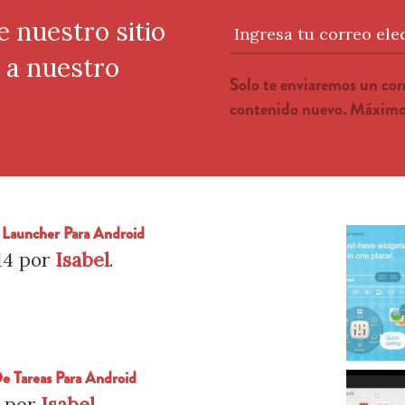
e nuestro sitio
Ingresa tu correo ele
e a nuestro
Solo te enviaremos un co
contenido nuevo. Máximo 
 Launcher Para Android
14
por
Isabel
.
De Tareas Para Android
por
Isabel
.