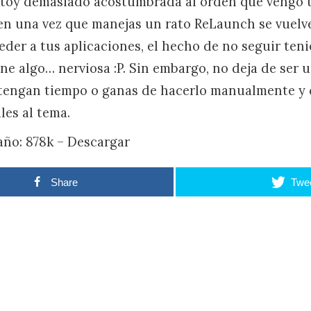
stoy demasiado acostumbrada al orden que vengo 
bien una vez que manejas un rato ReLaunch se vuel
der a tus aplicaciones, el hecho de no seguir ten
ne algo… nerviosa :P. Sin embargo, no deja de ser 
 tengan tiempo o ganas de hacerlo manualmente y
les al tema.
ño: 878k – Descargar
Share
Twe