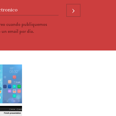
›
ctronico
rreo cuando publiquemos
un email por día.