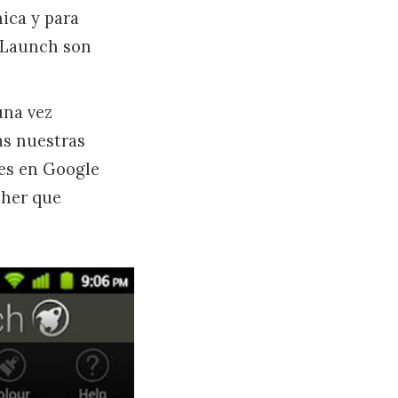
nica y para
eLaunch son
una vez
as nuestras
es en Google
cher que