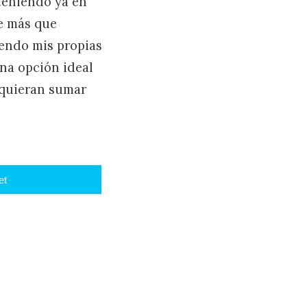
teniendo ya en
ve más que
iendo mis propias
una opción ideal
 quieran sumar
et