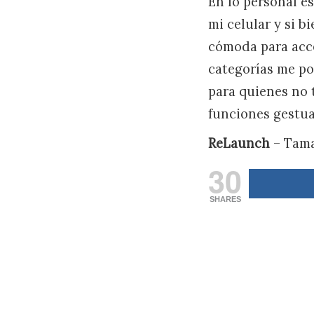
En lo personal e
mi celular y si 
cómoda para acce
categorías me po
para quienes no
funciones gestua
ReLaunch
– Tama
30
SHARES