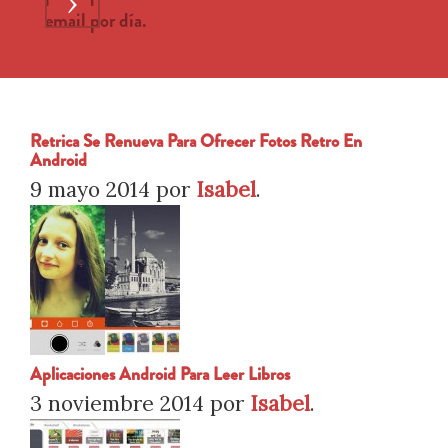
›
email por día.
Retrica Se Renueva Para Ofrecer Fotos Retro En
Android
9 mayo 2014
por
Isabel
.
Aplicaciones Android Para Leer Libros
3 noviembre 2014
por
Isabel
.