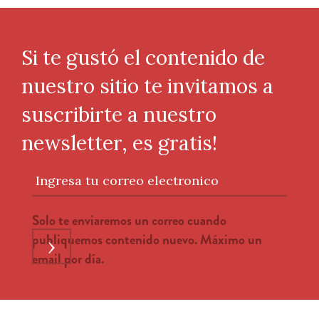
Si te gustó el contenido de
nuestro sitio te invitamos a
suscribirte a nuestro
newsletter, es gratis!
Ingresa tu correo electronico
Solo te enviaremos un correo cuando
publiquemos contenido nuevo. Máximo un
›
email por día.