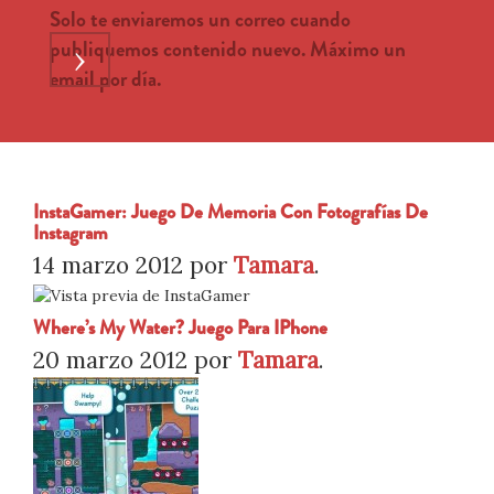
Solo te enviaremos un correo cuando
publiquemos contenido nuevo. Máximo un
›
email por día.
InstaGamer: Juego De Memoria Con Fotografías De
Instagram
14 marzo 2012
por
Tamara
.
Where’s My Water? Juego Para IPhone
20 marzo 2012
por
Tamara
.