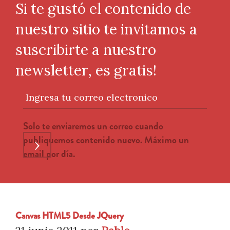
Si te gustó el contenido de
nuestro sitio te invitamos a
suscribirte a nuestro
newsletter, es gratis!
Ingresa tu correo electronico
Solo te enviaremos un correo cuando
publiquemos contenido nuevo. Máximo un
›
email por día.
Canvas HTML5 Desde JQuery