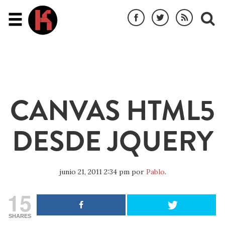
CANVAS HTML5
DESDE JQUERY
junio 21, 2011 2:34 pm
por
Pablo
.
15
SHARES