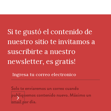
Si te gustó el contenido de
nuestro sitio te invitamos a
suscribirte a nuestro
newsletter, es gratis!
Ingresa tu correo electronico
Solo te enviaremos un correo cuando
publiquemos contenido nuevo. Máximo un
›
email por día.