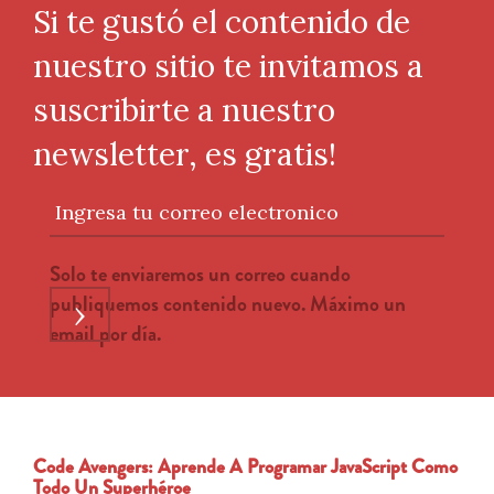
Si te gustó el contenido de
nuestro sitio te invitamos a
suscribirte a nuestro
newsletter, es gratis!
Ingresa tu correo electronico
Solo te enviaremos un correo cuando
publiquemos contenido nuevo. Máximo un
›
email por día.
Code Avengers: Aprende A Programar JavaScript Como
Todo Un Superhéroe