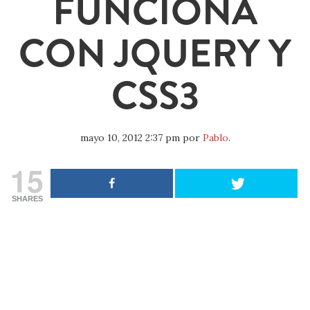
FUNCIONA
CON JQUERY Y
CSS3
mayo 10, 2012 2:37 pm
por
Pablo
.
15
SHARES