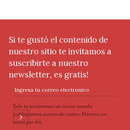
Si te gustó el contenido de
nuestro sitio te invitamos a
suscribirte a nuestro
newsletter, es gratis!
Ingresa tu correo electronico
Solo te enviaremos un correo cuando
publiquemos contenido nuevo. Máximo un
›
email por día.