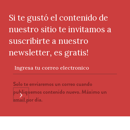
Si te gustó el contenido de
nuestro sitio te invitamos a
suscribirte a nuestro
newsletter, es gratis!
Ingresa tu correo electronico
Solo te enviaremos un correo cuando
publiquemos contenido nuevo. Máximo un
›
email por día.