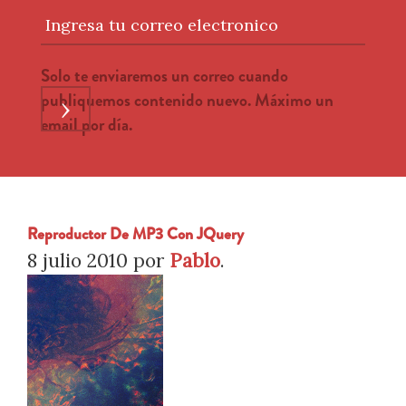
Ingresa tu correo electronico
Solo te enviaremos un correo cuando
publiquemos contenido nuevo. Máximo un
›
email por día.
Reproductor De MP3 Con JQuery
8 julio 2010
por
Pablo
.