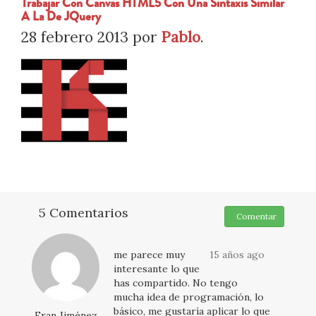
Trabajar Con Canvas HTML5 Con Una Sintaxis Similar
A La De JQuery
28 febrero 2013
por
Pablo
.
5 Comentarios
Comentar
me parece muy
15 años ago
interesante lo que
has compartido. No tengo
mucha idea de programación, lo
básico, me gustaría aplicar lo que
Fran Jiménez