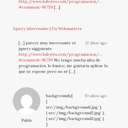
http://www.kabytes.com/programacion/…
#comment-96759
[…]
Jquery interesante | Da Webmasters
[…] parece muy interesante el
12 años ago
jquery sigguiente
http://www.kabytes.com/programacion/…
#comment-96759
No tengo mucha idea de
programación, lo básico, me gustaría aplicar lo
que se expone pero no sé […]
backgrounds:[
10 años ago
{
src:’/img/background1.jpg’ },
{ src:’/img/background2.jpg’ },
{ src:’/img/background3.jpg’ }
Pablo
]