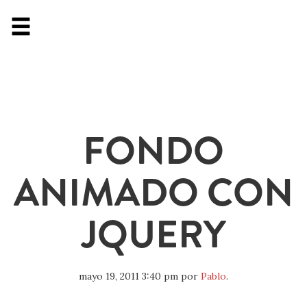
FONDO
ANIMADO CON
JQUERY
mayo 19, 2011 3:40 pm
por
Pablo
.