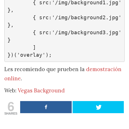
	{ src:'/img/background1.jpg' 
},

	{ src:'/img/background2.jpg' 
},

	{ src:'/img/background3.jpg' 
}

	]

})('overlay');
Les recomiendo que prueben la
demostración
online
.
Web:
Vegas Background
6
SHARES