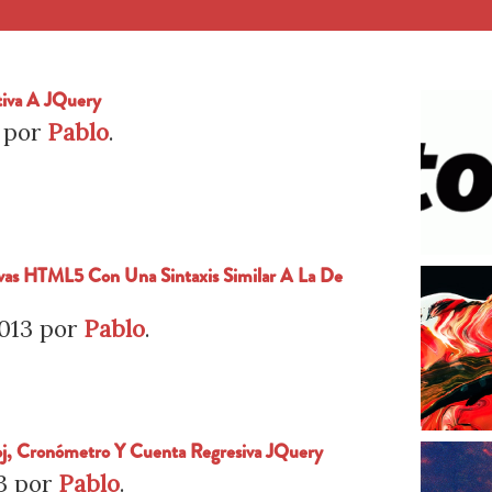
tiva A JQuery
por
Pablo
.
vas HTML5 Con Una Sintaxis Similar A La De
013
por
Pablo
.
loj, Cronómetro Y Cuenta Regresiva JQuery
3
por
Pablo
.