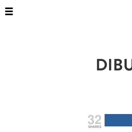
DIB
32
SHARES