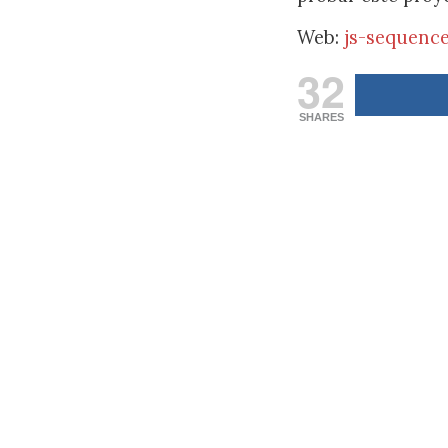
Web:
js-sequenc
32
SHARES