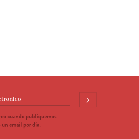
›
ctronico
rreo cuando publiquemos
un email por día.