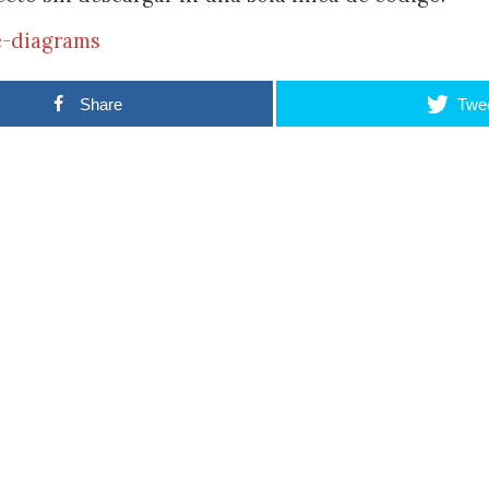
e-diagrams
Share
Twe