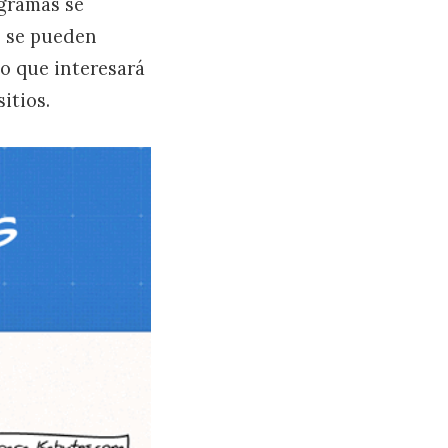
agramas se
s se pueden
go que interesará
itios.