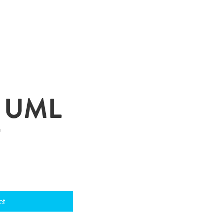
 UML
T
et