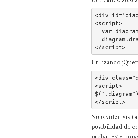
<div id="diag
<script>

  var diagram = Diagram.parse("A->B: Message");

  diagram.drawSVG("diagram", {theme: 'hand'});

</script>
Utilizando jQuer
<div class="d
<script>

$(".diagram")
</script>
No olviden visita
posibilidad de c
probar este proye