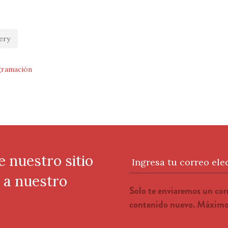
ery
ramación
e nuestro sitio
Ingresa tu correo ele
e a nuestro
Solo te enviaremos un co
contenido nuevo. Máximo 