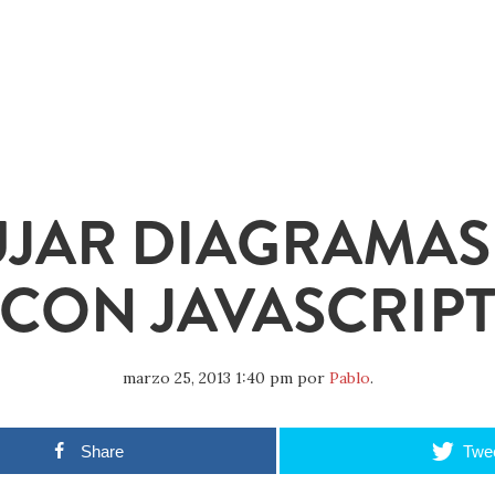
UJAR DIAGRAMAS
CON JAVASCRIP
marzo 25, 2013 1:40 pm
por
Pablo
.
Share
Twe