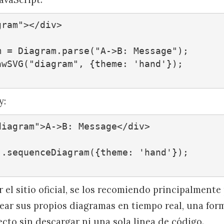
ram"></div>

y:
iagram">A->B: Message</div>

.sequenceDiagram({theme: 'hand'});

r el sitio oficial, se los recomiendo principalmente 
rear sus propios diagramas en tiempo real, una for
cto sin descargar ni una sola linea de código.