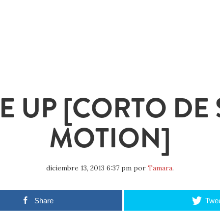
E UP [CORTO DE 
MOTION]
diciembre 13, 2013 6:37 pm
por
Tamara
.
Share
Twe