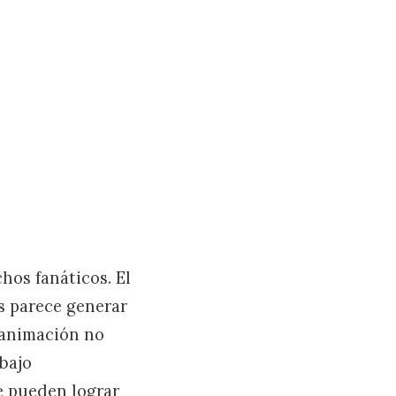
os fanáticos. El
as parece generar
a animación no
abajo
e pueden lograr