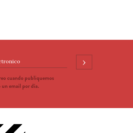
›
ctronico
rreo cuando publiquemos
un email por día.