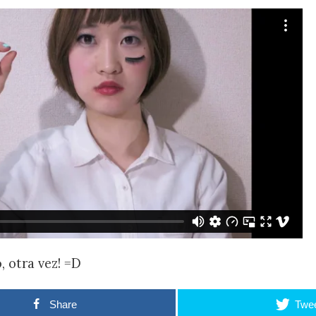
, otra vez! =D
Share
Twe