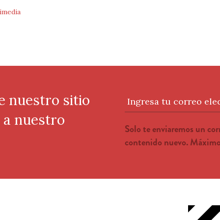
imedia
e nuestro sitio
Ingresa tu correo ele
e a nuestro
Solo te enviaremos un co
contenido nuevo. Máximo 