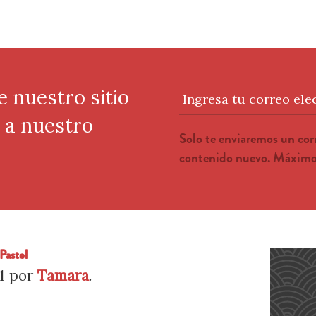
e nuestro sitio
Ingresa tu correo ele
e a nuestro
Solo te enviaremos un co
contenido nuevo. Máximo 
Pastel
1
por
Tamara
.