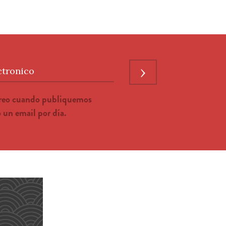
›
ctronico
rreo cuando publiquemos
un email por día.