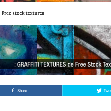
|
Free stock textures
Share
Twe