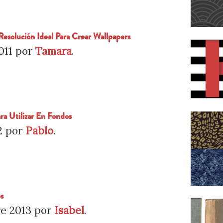
Resolución Ideal Para Crear Wallpapers
011
por
Tamara
.
ara Utilizar En Fondos
2
por
Pablo
.
s
re 2013
por
Isabel
.