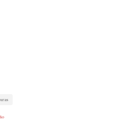
uras
ño