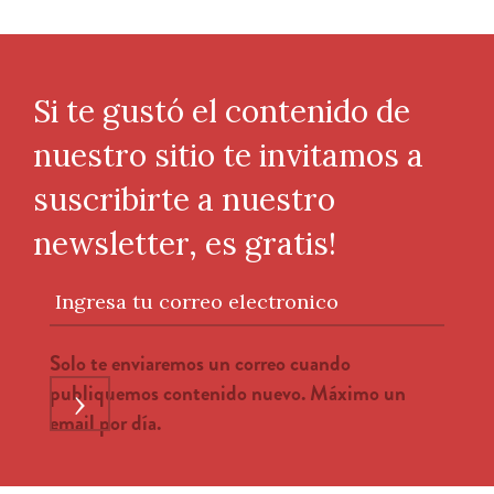
Si te gustó el contenido de
nuestro sitio te invitamos a
suscribirte a nuestro
newsletter, es gratis!
Ingresa tu correo electronico
Solo te enviaremos un correo cuando
publiquemos contenido nuevo. Máximo un
›
email por día.