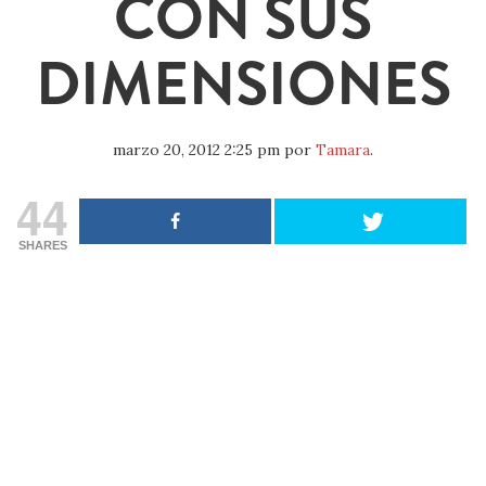
CON SUS
DIMENSIONES
marzo 20, 2012 2:25 pm
por
Tamara
.
44
SHARES