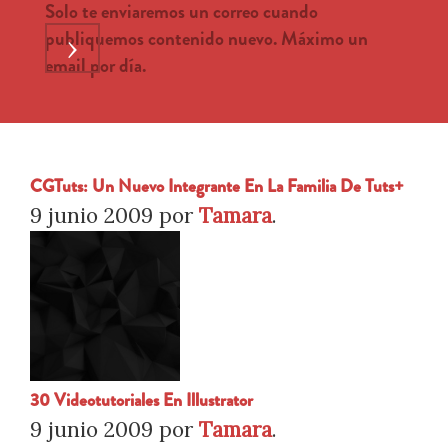
Solo te enviaremos un correo cuando
publiquemos contenido nuevo. Máximo un
›
email por día.
CGTuts: Un Nuevo Integrante En La Familia De Tuts+
9 junio 2009
por
Tamara
.
30 Videotutoriales En Illustrator
9 junio 2009
por
Tamara
.