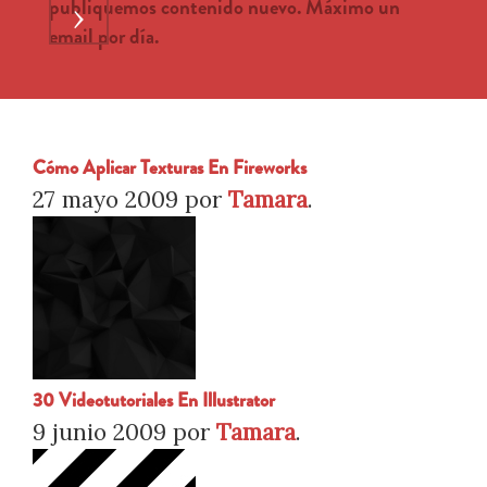
publiquemos contenido nuevo. Máximo un
›
email por día.
Cómo Aplicar Texturas En Fireworks
27 mayo 2009
por
Tamara
.
30 Videotutoriales En Illustrator
9 junio 2009
por
Tamara
.