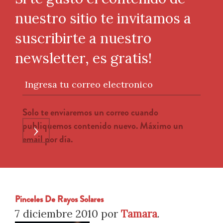
nuestro sitio te invitamos a
suscribirte a nuestro
newsletter, es gratis!
Ingresa tu correo electronico
Solo te enviaremos un correo cuando
publiquemos contenido nuevo. Máximo un
›
email por día.
Pinceles De Rayos Solares
7 diciembre 2010
por
Tamara
.