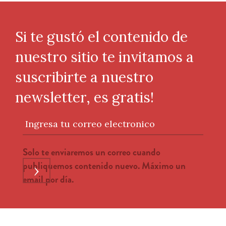
Si te gustó el contenido de
nuestro sitio te invitamos a
suscribirte a nuestro
newsletter, es gratis!
Ingresa tu correo electronico
Solo te enviaremos un correo cuando
publiquemos contenido nuevo. Máximo un
›
email por día.