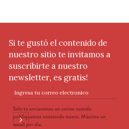
Si te gustó el contenido de
nuestro sitio te invitamos a
suscribirte a nuestro
newsletter, es gratis!
Ingresa tu correo electronico
Solo te enviaremos un correo cuando
publiquemos contenido nuevo. Máximo un
›
email por día.