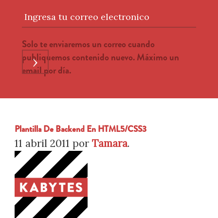
Ingresa tu correo electronico
Solo te enviaremos un correo cuando
publiquemos contenido nuevo. Máximo un
›
email por día.
Plantilla De Backend En HTML5/CSS3
11 abril 2011
por
Tamara
.