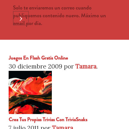
Solo te enviaremos un correo cuando
publiquemos contenido nuevo. Máximo un
›
email por día.
Juegos En Flash Gratis Online
30 diciembre 2009
por
Tamara
.
Crea Tus Propias Trivias Con TriviaSnaks
7 julio 2011
por
Tamara
.