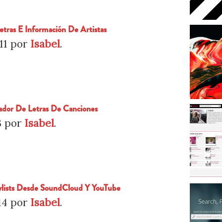
etras E Información De Artistas
11
por
Isabel
.
ador De Letras De Canciones
3
por
Isabel
.
aylists Desde SoundCloud Y YouTube
14
por
Isabel
.