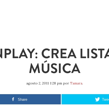
NPLAY: CREA LIST
MÚSICA
agosto 2, 2011 1:28 pm
por
Tamara
.
Share
Twe