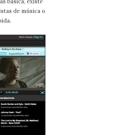
s básica, existe
istas de música o
pida.