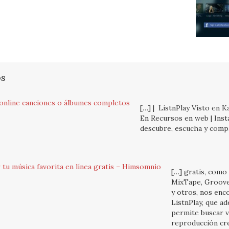
os
 online canciones o álbumes completos
[…] | ListnPlay Visto en K
En Recursos en web | Inst
descubre, escucha y comp
r tu música favorita en línea gratis – Himsomnio
[…] gratis, como
MixTape, Groov
y otros, nos en
ListnPlay, que a
permite buscar vi
reproducción cr