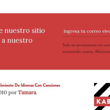
e nuestro sitio
Ingresa tu correo ele
e a nuestro
Solo te enviaremos un co
contenido nuevo. Máximo 
dimiento De Idiomas Con Canciones
010
por
Tamara
.