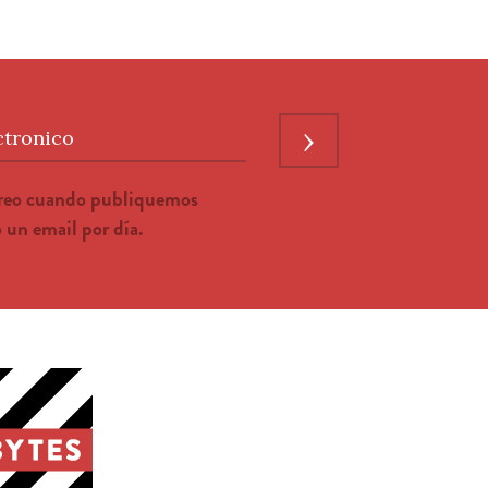
›
ctronico
rreo cuando publiquemos
un email por día.