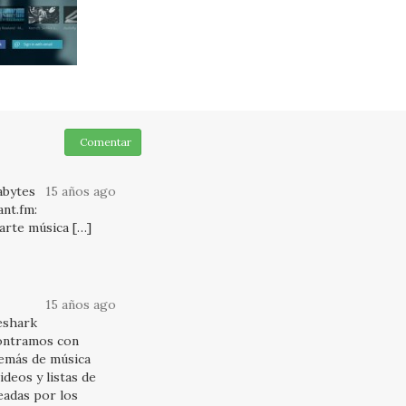
Comentar
abytes
15 años ago
ant.fm:
arte música […]
15 años ago
eshark
contramos con
demás de música
deos y listas de
eadas por los