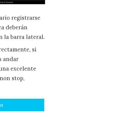
ario registrarse
ica deberán
la barra lateral.
rectamente, si
s andar
una excelente
 non stop,
et