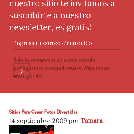
nuestro sitio te invitamos a
suscribirte a nuestro
newsletter, es gratis!
Ingresa tu correo electronico
Solo te enviaremos un correo cuando
publiquemos contenido nuevo. Máximo un
›
email por día.
Sitios Para Crear Fotos Divertidas
14 septiembre 2009
por
Tamara
.