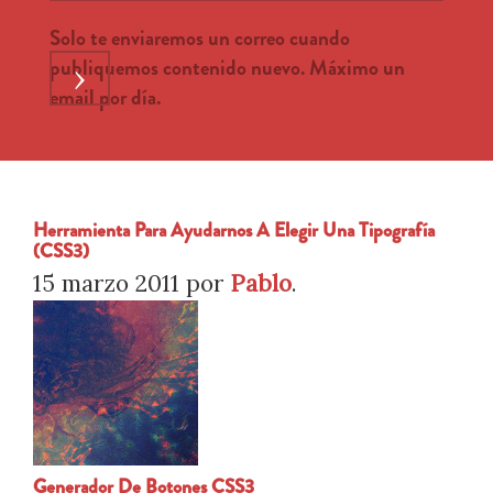
Solo te enviaremos un correo cuando
publiquemos contenido nuevo. Máximo un
›
email por día.
Herramienta Para Ayudarnos A Elegir Una Tipografía
(CSS3)
15 marzo 2011
por
Pablo
.
Generador De Botones CSS3