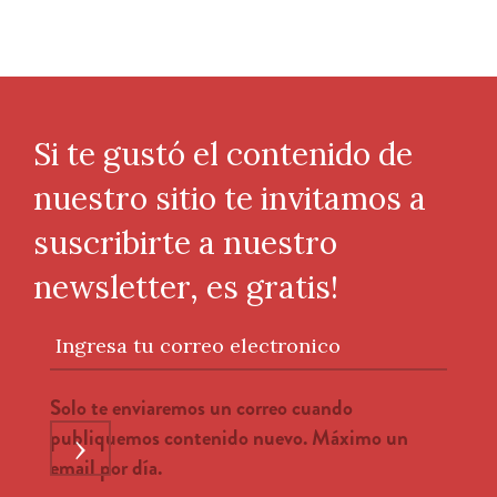
Si te gustó el contenido de
nuestro sitio te invitamos a
suscribirte a nuestro
newsletter, es gratis!
Ingresa tu correo electronico
Solo te enviaremos un correo cuando
publiquemos contenido nuevo. Máximo un
›
email por día.