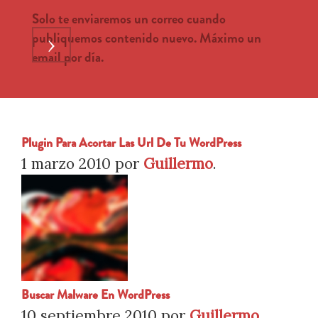
Solo te enviaremos un correo cuando
publiquemos contenido nuevo. Máximo un
›
email por día.
Plugin Para Acortar Las Url De Tu WordPress
1 marzo 2010
por
Guillermo
.
Buscar Malware En WordPress
10 septiembre 2010
por
Guillermo
.