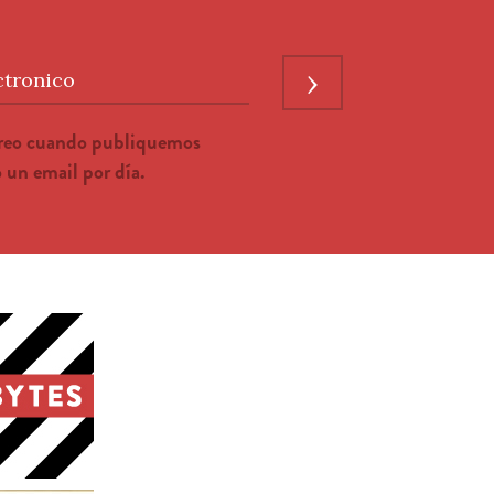
›
ctronico
rreo cuando publiquemos
un email por día.