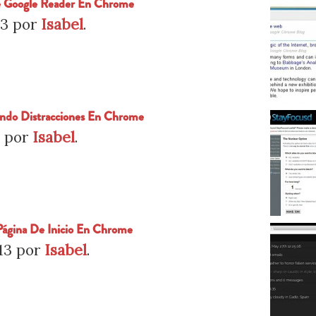
e Google Reader En Chrome
13
por
Isabel
.
ando Distracciones En Chrome
3
por
Isabel
.
 Página De Inicio En Chrome
13
por
Isabel
.