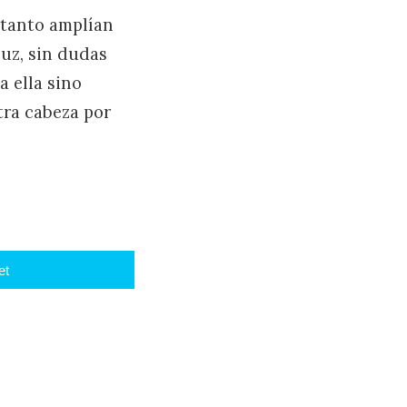
 tanto amplían
luz, sin dudas
 ella sino
tra cabeza por
et