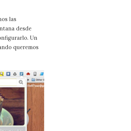
os las
entana desde
nfigurarlo. Un
cuando queremos